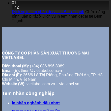
01
Th2
Dịch vụ in tem nhãn decal tại Bình Thạnh
Chức năng
bình luận bị tắt
ở Dịch vụ in tem nhãn decal tại Bình
Thạnh
CÔNG TY CỔ PHẦN SẢN XUẤT THƯƠNG MẠI
VIETLABEL
Điện thoại (M):
(+84) 086 896 8089
Email (E):
thien@vietlabel.com.vn
Địa chỉ (F):
266/6 Lê Thị Riêng, Phường Thới An, TP. Hồ
Chí Minh, Việt Nam
Website (W):
vietlabel.com.vn – vietlabel.vn
Tem nhãn công nghiệp
In nhãn nghành dầu nhớt