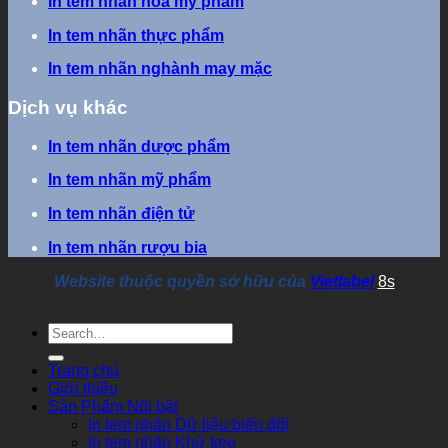
In tem nhãn hóa mỹ phẩm
In tem nhãn thực phẩm
In tem nhãn nghành may mặc
Dịch vụ khác
In tem nhãn dược phẩm
In tem nhãn mỹ phẩm
In tem nhãn điện tử
In tem nhãn rượu bia
Website thuộc quyền sở hữu của
Vietlabel
8s
Trang chủ
Giới thiệu
Sản Phẩm Nổi bật
In tem nhãn Dữ liệu biến đổi
In tem nhãn Khử keo