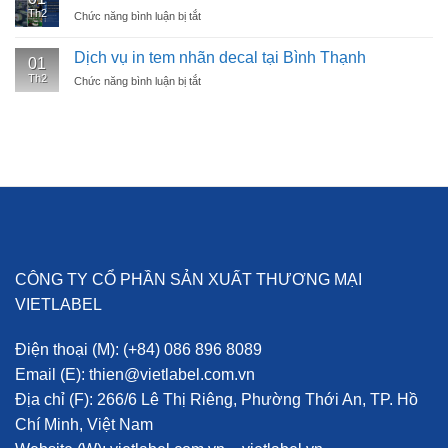
y
Th2
Chức năng bình luận bị tắt
ở
tế/dược
Dịch
vụ
Dịch vụ in tem nhãn decal tại Bình Thạnh
01
in
Th2
Chức năng bình luận bị tắt
ở
tem
Dịch
nhãn
vụ
decal
in
tại
tem
Phú
nhãn
Nhuận
decal
tại
Bình
Thạnh
CÔNG TY CỔ PHẦN SẢN XUẤT THƯƠNG MẠI
VIETLABEL
Điện thoại (M):
(+84) 086 896 8089
Email (E):
thien@vietlabel.com.vn
Địa chỉ (F):
266/6 Lê Thị Riêng, Phường Thới An, TP. Hồ
Chí Minh, Việt Nam