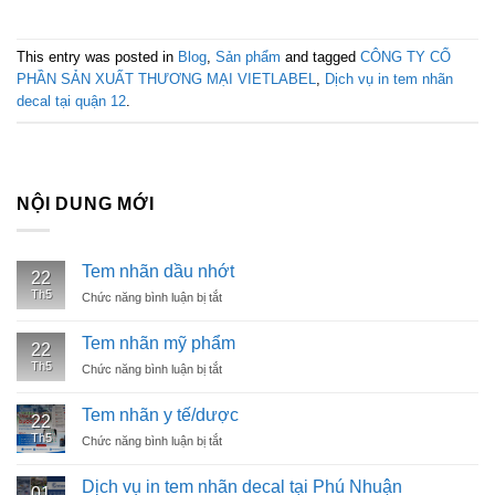
This entry was posted in
Blog
,
Sản phẩm
and tagged
CÔNG TY CỔ
PHẦN SẢN XUẤT THƯƠNG MẠI VIETLABEL
,
Dịch vụ in tem nhãn
decal tại quận 12
.
NỘI DUNG MỚI
Tem nhãn dầu nhớt
22
Th5
Chức năng bình luận bị tắt
ở
Tem
nhãn
Tem nhãn mỹ phẩm
22
dầu
Th5
Chức năng bình luận bị tắt
ở
nhớt
Tem
nhãn
Tem nhãn y tế/dược
22
mỹ
Th5
Chức năng bình luận bị tắt
ở
phẩm
Tem
nhãn
Dịch vụ in tem nhãn decal tại Phú Nhuận
01