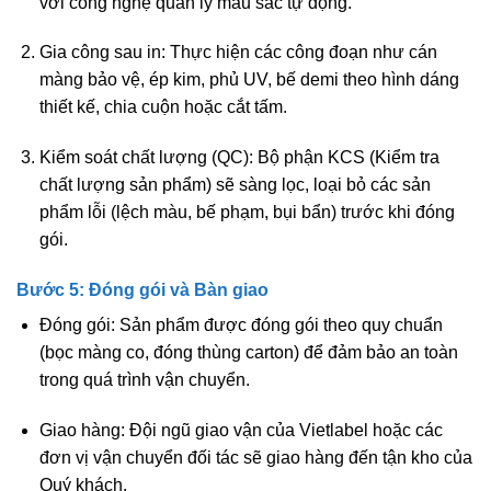
với công nghệ quản lý màu sắc tự động.
Gia công sau in:
Thực hiện các công đoạn như cán
màng bảo vệ, ép kim, phủ UV, bế demi theo hình dáng
thiết kế, chia cuộn hoặc cắt tấm.
Kiểm soát chất lượng (QC):
Bộ phận KCS (Kiểm tra
chất lượng sản phẩm) sẽ sàng lọc, loại bỏ các sản
phẩm lỗi (lệch màu, bế phạm, bụi bẩn) trước khi đóng
gói.
Bước 5: Đóng gói và Bàn giao
Đóng gói:
Sản phẩm được đóng gói theo quy chuẩn
(bọc màng co, đóng thùng carton) để đảm bảo an toàn
trong quá trình vận chuyển.
Giao hàng:
Đội ngũ giao vận của Vietlabel hoặc các
đơn vị vận chuyển đối tác sẽ giao hàng đến tận kho của
Quý khách.