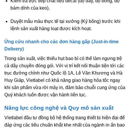
Kiểm tra trực tiếp chất liệu decal (độ dày, độ bóng, độ
bám dính của keo).
Duyệt mẫu màu thực tế tại xưởng (Ký bông) trước khi
lệnh sản xuất hàng loạt được kích hoạt.
Ứng cứu nhanh cho các đơn hàng gấp (Just-in-time
Delivery)
Trong sản xuất, việc thiếu hụt bao bì có thể làm ngưng trệ
cả dây chuyền đóng gói. Với vị trí kết nối thuận tiện tới các
trục đường chính như Quốc lộ 1A, Lê Văn Khương và Hà
Huy Giáp, Vietlabel có khả năng giao hàng hỏa tốc ngay
khi sản phẩm vừa rời máy in, đảm bảo chuỗi cung ứng của
Quý khách luôn được vận hành liên tục.
Năng lực công nghệ và Quy mô sản xuất
Vietlabel đầu tư đồng bộ hệ thống trang thiết bị hiện đại để
đáp ứng các tiêu chuẩn khắt khe nhất của ngành in ấn bao