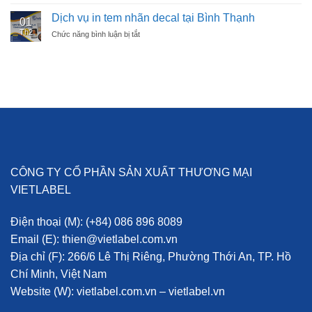
Dịch
vụ
Dịch vụ in tem nhãn decal tại Bình Thạnh
01
in
Th2
Chức năng bình luận bị tắt
ở
tem
Dịch
nhãn
vụ
decal
in
tại
tem
Phú
nhãn
Nhuận
decal
tại
Bình
Thạnh
CÔNG TY CỔ PHẦN SẢN XUẤT THƯƠNG MẠI
VIETLABEL
Điện thoại (M):
(+84) 086 896 8089
Email (E):
thien@vietlabel.com.vn
Địa chỉ (F):
266/6 Lê Thị Riêng, Phường Thới An, TP. Hồ
Chí Minh, Việt Nam
Website (W):
vietlabel.com.vn – vietlabel.vn