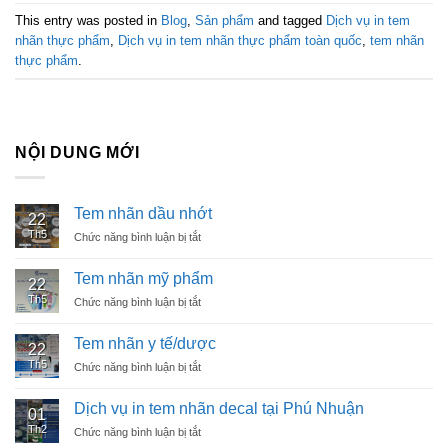
This entry was posted in
Blog
,
Sản phẩm
and tagged
Dịch vụ in tem
nhãn thực phẩm
,
Dịch vụ in tem nhãn thực phẩm toàn quốc
,
tem nhãn
thực phẩm
.
NỘI DUNG MỚI
Tem nhãn dầu nhớt
22
Th5
Chức năng bình luận bị tắt
ở
Tem
nhãn
Tem nhãn mỹ phẩm
22
dầu
Th5
Chức năng bình luận bị tắt
ở
nhớt
Tem
nhãn
Tem nhãn y tế/dược
22
mỹ
Th5
Chức năng bình luận bị tắt
ở
phẩm
Tem
nhãn
Dịch vụ in tem nhãn decal tại Phú Nhuận
01
y
Th2
Chức năng bình luận bị tắt
ở
tế/dược