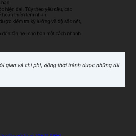
 bạn.
c hiện đại. Tùy theo yêu cầu, các
 hoàn thiện tem nhãn.
được kiểm tra kỹ lưỡng về độ sắc nét,
o đến tận nơi cho bạn một cách nhanh
i gian và chi phí, đồng thời tránh được những rủi
ãn dầu gội là gì
,
VIETLABEL
.