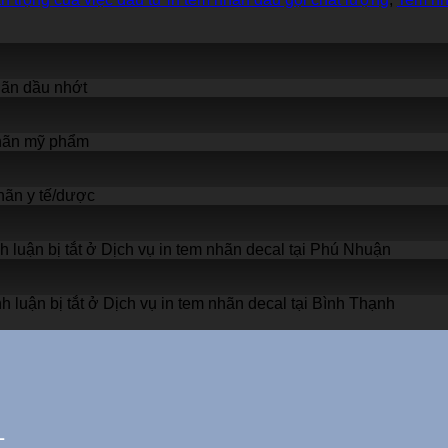
ãn dầu nhớt
hãn mỹ phẩm
ãn y tế/dược
 luận bị tắt
ở Dịch vụ in tem nhãn decal tại Phú Nhuận
 luận bị tắt
ở Dịch vụ in tem nhãn decal tại Bình Thạnh
L