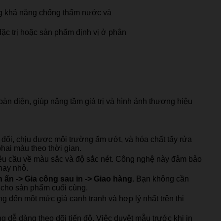
ng khả năng chống thấm nước và
ặc trị hoặc sản phẩm định vị ở phân
oàn diện, giúp nâng tầm giá trị và hình ảnh thương hiệu
 đối, chịu được môi trường ẩm ướt, và hóa chất tẩy rửa
phai màu theo thời gian.
yêu cầu về màu sắc và độ sắc nét. Công nghệ này đảm bảo
 hay nhỏ.
In ấn -> Gia công sau in -> Giao hàng
. Bạn không cần
n cho sản phẩm cuối cùng.
ng đến một mức giá cạnh tranh và hợp lý nhất trên thị
 dễ dàng theo dõi tiến độ. Việc duyệt mẫu trước khi in