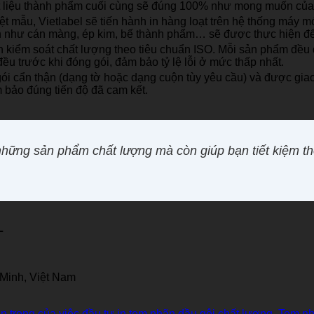
t liệu thành phẩm cuối cùng sẽ đúng 100% như mong muốn của
t mẫu, Vietlabel sẽ tiến hành in hàng loạt trên hệ thống máy mó
n như cán màng, ép kim, bế thành phẩm… sẽ được thực hiện để
nh kiểm soát chất lượng theo tiêu chuẩn ISO. Mỗi sản phẩm đều 
ều trước khi đóng gói, đảm bảo tỷ lệ lỗi ở mức thấp nhất.
i cẩn thận (dạng tờ hoặc dạng cuộn tùy yêu cầu) và được gia
 bảo đúng tiến độ đã cam kết.
những sản phẩm chất lượng mà còn giúp bạn tiết kiệm thờ
L
 Minh, Việt Nam
 trọng của việc đầu tư in tem nhãn dầu gội chất lượng
,
Tem nh