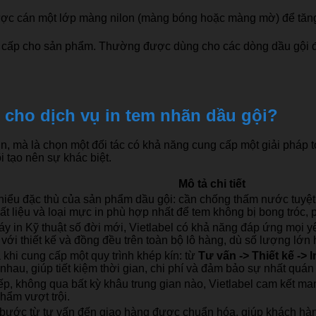
.
n được cán một lớp màng nilon (màng bóng hoặc màng mờ) để tă
o cấp cho sản phẩm. Thường được dùng cho các dòng dầu gội đ
u cho dịch vụ in tem nhãn dầu gội?
n, mà là chọn một đối tác có khả năng cung cấp một giải pháp t
 tạo nên sự khác biệt.
Mô tả chi tiết
 hiểu đặc thù của sản phẩm dầu gội: cần chống thấm nước tuyệt
ất liệu và loại mực in phù hợp nhất để tem không bị bong tróc, 
y in Kỹ thuật số đời mới, Vietlabel có khả năng đáp ứng mọi 
 với thiết kế và đồng đều trên toàn bộ lô hàng, dù số lượng lớn
a khi cung cấp một quy trình khép kín: từ
Tư vấn -> Thiết kế -> 
 nhau, giúp tiết kiệm thời gian, chi phí và đảm bảo sự nhất quá
iếp, không qua bất kỳ khâu trung gian nào, Vietlabel cam kết ma
hẩm vượt trội.
 bước từ tư vấn đến giao hàng được chuẩn hóa, giúp khách hàng