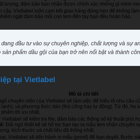
chất lượng, đảm bảo bạn nhận được chính xác những gì mình m
in cậy. Vietlabel luôn cam kết giao hàng đúng hẹn để không là
ghiêm ngặt đảm bảo mỗi con tem đến tay bạn đều hoàn hảo.
ạn đang đầu tư vào sự chuyên nghiệp, chất lượng và sự a
 sản phẩm dầu gội của bạn trở nên nổi bật và thành công
ệp tại Vietlabel
Mô tả chi tiết
ngũ chuyên viên của Vietlabel sẽ làm việc để hiểu rõ nhu cầu củ
lạnh), và phương thức dán (thủ công hay tự động). Từ đó, họ sẽ 
 phẩm tối ưu nhất.
:
Vietlabel sẽ kiểm tra file, đảm bảo các thông số kỹ thuật phù hợ
ế:
Đội ngũ thiết kế sẽ hỗ trợ bạn tạo ra mẫu tem nhãn chuyên 
ợng, kích thước và chất liệu đã thống nhất.
oạt, Vietlabel sẽ tiến hành in mẫu (proof) để bạn duyệt. Bước 