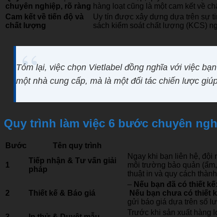
chuyên nghiệp, rõ ràng
hàng loạt cũng là một cam kết về 
Cam kết về tiến độ và
Uy tín được xây dựng dựa trên sự t
chất lượng
sách kiểm soát chất lượng (KCS) n
Tóm lại, việc chọn Vietlabel đồng nghĩa với việc b
một nhà cung cấp, mà là một đối tác chiến lược giúp
Quy trình làm việc 6 bước chuyên nghi
Bước
Tên quy trình
Ngay khi bạn liên hệ, đội 
Tiếp nhận & Tư vấn giải
1
môi trường bảo quản (ẩm, 
pháp
thuật in và quy cách thành
–
Nếu bạn đã có thiết kế
2
Thiết kế & Báo giá
Nếu bạn chưa có thiết k
gửi báo giá dựa trên số lư
Trước khi sản xuất hàng l
3
In thử & Duyệt mẫu