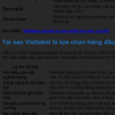
nhấn mạnh sự tinh khiết, tự nhiên
Tiết kiệm chi phí, tuy nhiên cầ
Decal giấy
chống trầy xước.
Mang lại vẻ ngoài sang trọng, ca
Decal xi bạc
khúc cao.
Đọc thêm:
Vietlabel chuyên in tem nhãn trà sữa, cà phê
Tại sao Vietlabel là lựa chọn hàng đầ
Việc lựa chọn Vietlabel không chỉ đơn thuần là chọn một nhà i
cho sản phẩm dầu gội của bạn. Dưới đây là những lý do cốt lõi
Lý do nổi bật
Am hiểu sâu sắc
Vietlabel không chỉ in tem nhãn, họ
ngành hàng
nhẹ. Vì vậy, họ sẽ tư vấn cho bạn ch
Công nghệ in ấn hiện
Sở hữu hệ thống máy in Flexo và má
đại
màu sắc in ra sống động, trung thực
Dịch vụ trọn gói một
Vietlabel mang đến sự tiện lợi tối đ
cửa
phải làm việc với nhiều đơn vị khác
Giá gốc cạnh tranh tại
Với lợi thế là xưởng sản xuất trực t
xưởng
trường, đi kèm với chất lượng sản p
Quy trình làm việc
Như đã đề cập, quy trình làm việc 6