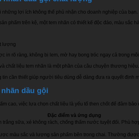
ại những lợi ích không thể phủ nhận cho doanh nghiệp của bạn.
ản phẩm trên kệ, một tem nhãn có thiết kế độc đáo, màu sắc hài 
t lượng
 in rõ ràng, không bị lem, mờ hay bong tróc ngay cả trong mô
và chất liệu tem nhãn là một phần của câu chuyện thương hiệu.
tin cần thiết giúp người tiêu dùng dễ dàng đưa ra quyết định
m nhãn dầu gội
m cao, việc lựa chọn chất liệu là yếu tố then chốt để đảm bảo
Đặc điểm và ứng dụng
 trắng sữa, xé không rách, chống thấm nước tuyệt đối. Phù hợp v
 được màu sắc và lượng sản phẩm bên trong chai. Thường đượ