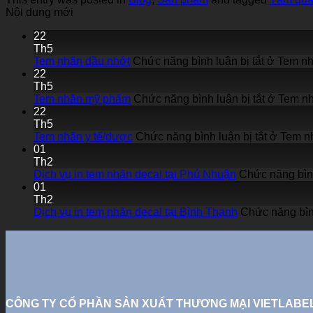
Nội dung mới
22
Th5
Tem nhãn dầu nhớt
Chức năng bình luận bị tắt
ở Tem nh
22
Th5
Tem nhãn mỹ phẩm
Chức năng bình luận bị tắt
ở Tem n
22
Th5
Tem nhãn y tế/dược
Chức năng bình luận bị tắt
ở Tem nh
01
Th2
Dịch vụ in tem nhãn decal tại Phú Nhuận
Chức năng bình
01
Th2
Dịch vụ in tem nhãn decal tại Bình Thạnh
Chức năng bình
CÔNG TY CỔ PHẦN SẢN XUẤT THƯƠNG MẠI VIETLABE