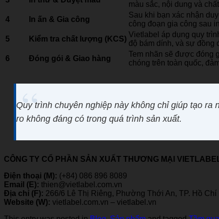
màu sắc, nội dung và chấ
Sau khi bạn xác nhận duyệ
4
In ấn & Gia công
công đoạn gia công sau i
Vietlabel áp dụng quy trì
5
Kiểm tra chất lượng (KCS)
độ bám dính, và sự đồng đ
Tem nhãn sẽ được đóng gó
6
Đóng gói & Giao hàng
chóng trên toàn quốc, đảm
Quy trình chuyên nghiệp này không chỉ giúp tạo ra 
ro không đáng có trong quá trình sản xuất.
CÔNG TY CỔ PHẦN SẢN XUẤT THƯƠNG MẠI VIETLABE
Điện thoại (M):
(+84) 086 896 8089
Email (E):
thien@vietlabel.com.vn
Địa chỉ (F):
266/6 Lê Thị Riêng, Phường Thới An, TP. Hồ Chí
Website (W):
vietlabel.com.vn – vietlabel.vn
This entry was posted in
Blog
,
Sản phẩm
and tagged
Tầm quan