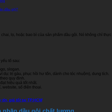
ợng
hãn dầu gội?
n chai, lọ, hoặc bao bì của sản phẩm dầu gội. Nó không chỉ thự
yếu tố sau:
go, slogan.
 dụ: trị gàu, phục hồi hư tổn, dành cho tóc nhuộm), dung tích.
theo quy định.
t hiệu quả tốt nhất.
, website, số điện thoại.
tín, giá tốt tại TP.HCM
m nhãn dầu gội chất lượng