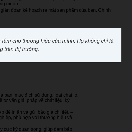
ong muốn.
m gián đoạn kế hoạch ra mắt sản phẩm của bạn. Chính
n tâm cho thương hiệu của mình. Họ không chỉ là
 trên thị trường.
a bạn: mục đích sử dụng, loại chai lọ,
tư vấn giải pháp về chất liệu, kỹ
p để in ấn và gửi báo giá chi tiết.
–
nghiệp, phù hợp với thương hiệu và
này cực kỳ quan trọng, giúp đảm bảo