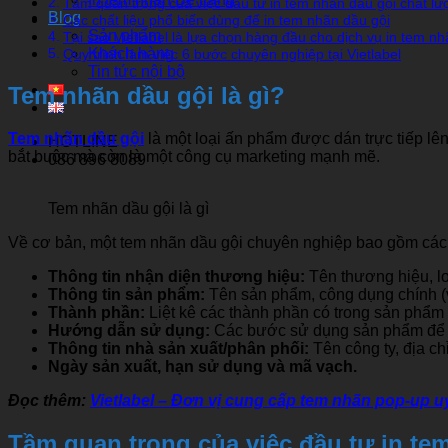
Tầm quan trọng của việc đầu tư in tem nhãn dầu gội chất lư
Blog
Các chất liệu phổ biến dùng để in tem nhãn dầu gội
Sản phẩm
Tại sao Vietlabel là lựa chọn hàng đầu cho dịch vụ in tem n
Khách hàng
Quy trình làm việc 6 bước chuyên nghiệp tại Vietlabel
Tin tức nội bộ
Tem nhãn dầu gội là gì?
Tem nhãn dầu gội
là một loại ấn phẩm được dán trực tiếp lê
HOTLINE
bắt buộc mà còn là một công cụ marketing mạnh mẽ.
086 896 8089
Tem nhãn dầu gội là gì
Về cơ bản, một tem nhãn dầu gội chuyên nghiệp bao gồm các 
Thông tin nhận diện thương hiệu:
Tên thương hiệu, lo
Thông tin sản phẩm:
Tên sản phẩm, công dụng chính (ví
Thành phần:
Liệt kê các thành phần có trong sản phẩm 
Hướng dẫn sử dụng:
Các bước sử dụng sản phẩm để đạ
Thông tin nhà sản xuất/phân phối:
Tên công ty, địa chỉ
Ngày sản xuất, hạn sử dụng và mã vạch.
Đọc thêm:
Vietlabel – Đơn vị cung cấp tem nhãn pop-up uy 
Tầm quan trọng của việc đầu tư in te