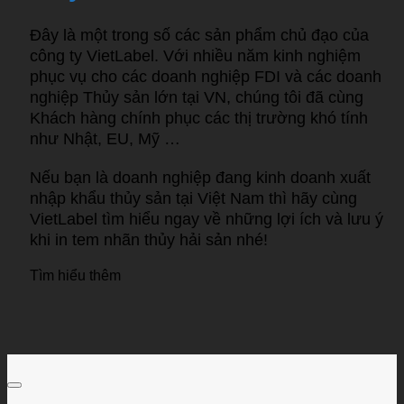
Đây là một trong số các sản phẩm chủ đạo của
công ty VietLabel. Với nhiều năm kinh nghiệm
phục vụ cho các doanh nghiệp FDI và các doanh
nghiệp Thủy sản lớn tại VN, chúng tôi đã cùng
Khách hàng chính phục các thị trường khó tính
như Nhật, EU, Mỹ …
Nếu bạn là doanh nghiệp đang kinh doanh xuất
nhập khẩu thủy sản tại Việt Nam thì hãy cùng
VietLabel tìm hiểu ngay về những lợi ích và lưu ý
khi in tem nhãn thủy hải sản nhé!
Tìm hiểu thêm