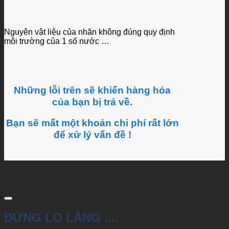
Nguyên vật liệu của nhãn không đúng quy định
môi trường của 1 số nước …
Những lỗi trên sẽ khiến hàng hóa
của bạn bị trả về.
Bạn sẽ mất một khoản chi phí rất lớn
để xử lý vấn đề !
ĐỪNG LO LẮNG ....