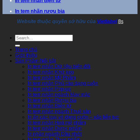
In tem nhãn điện tử
In tem nhãn rượu bia
Website thuộc quyền sở hữu của
Vietlabel
8s
Trang chủ
Giới thiệu
Sản Phẩm Nổi bật
In tem nhãn Dữ liệu biến đổi
In tem nhãn Khử keo
In tem nhãn Mỹ Phẩm
In tem nhãn Phủ cào dạng cuộn
In tem nhãn Pop-up
In tem nhãn ngành May mặc
In tem nhãn Rượu bia
In tem nhãn Điện tử
In tem nhãn ngành Thuỷ sản
In ấn các loại vé dạng cuộn – xấp liên tục
In tem nhãn Hoá mỹ phẩm
In tem nhãn Dược phẩm
In nhãn ngành Dầu nhớt
In tem nhãn Thực phẩm