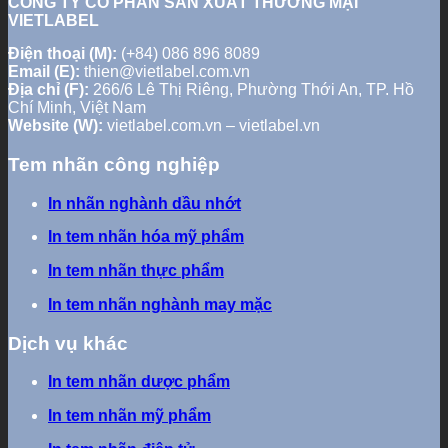
CÔNG TY CỔ PHẦN SẢN XUẤT THƯƠNG MẠI
VIETLABEL
Điện thoại (M):
(+84) 086 896 8089
Email (E):
thien@vietlabel.com.vn
Địa chỉ (F):
266/6 Lê Thị Riêng, Phường Thới An, TP. Hồ
Chí Minh, Việt Nam
Website (W):
vietlabel.com.vn – vietlabel.vn
Tem nhãn công nghiệp
In nhãn nghành dầu nhớt
In tem nhãn hóa mỹ phẩm
In tem nhãn thực phẩm
In tem nhãn nghành may mặc
Dịch vụ khác
In tem nhãn dược phẩm
In tem nhãn mỹ phẩm