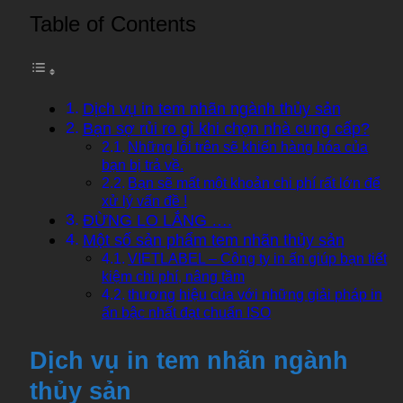
Table of Contents
Dịch vụ in tem nhãn ngành thủy sản
Bạn sợ rủi ro gì khi chọn nhà cung cấp?
Những lỗi trên sẽ khiến hàng hóa của
bạn bị trả về.
Bạn sẽ mất một khoản chi phí rất lớn để
xử lý vấn đề !
ĐỪNG LO LẮNG ….
Một số sản phẩm tem nhãn thủy sản
VIETLABEL – Công ty in ấn giúp bạn tiết
kiệm chi phí, nâng tầm
thương hiệu của với những giải pháp in
ấn bậc nhất đạt chuẩn ISO
Dịch vụ in tem nhãn ngành
thủy sản