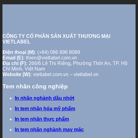
CÔNG TY CỔ PHẦN SẢN XUẤT THƯƠNG MẠI
VIETLABEL
Điện thoại (M):
(+84) 086 896 8089
Email (E):
thien@vietlabel.com.vn
Địa chỉ (F):
266/6 Lê Thị Riêng, Phường Thới An, TP. Hồ
Chí Minh, Việt Nam
Website (W):
vietlabel.com.vn – vietlabel.vn
Tem nhãn công nghiệp
In nhãn nghành dầu nhớt
In tem nhãn hóa mỹ phẩm
In tem nhãn thực phẩm
In tem nhãn nghành may mặc