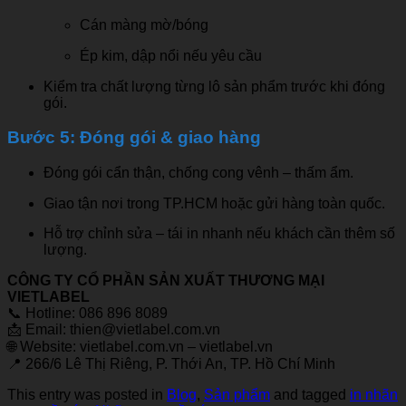
Cán màng mờ/bóng
Ép kim, dập nổi nếu yêu cầu
Kiểm tra chất lượng từng lô sản phẩm trước khi đóng
gói.
Bước 5: Đóng gói & giao hàng
Đóng gói cẩn thận, chống cong vênh – thấm ẩm.
Giao tận nơi trong TP.HCM hoặc gửi hàng toàn quốc.
Hỗ trợ chỉnh sửa – tái in nhanh nếu khách cần thêm số
lượng.
CÔNG TY CỔ PHẦN SẢN XUẤT THƯƠNG MẠI
VIETLABEL
📞 Hotline: 086 896 8089
📩 Email:
thien@vietlabel.com.vn
🌐 Website: vietlabel.com.vn – vietlabel.vn
📍 266/6 Lê Thị Riêng, P. Thới An, TP. Hồ Chí Minh
This entry was posted in
Blog
,
Sản phẩm
and tagged
in nhãn