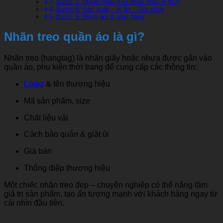
Bước 3: Duyệt mẫu (File hoặc mẫu in thử)
Bước 4: Sản xuất – In ấn – Gia công
Bước 5: Đóng gói & giao hàng
Nhãn treo quần áo là gì?
Nhãn treo (hangtag) là nhãn giấy hoặc nhựa được gắn vào
quần áo, phụ kiện thời trang để cung cấp các thông tin:
Logo
& tên thương hiệu
Mã sản phẩm, size
Chất liệu vải
Cách bảo quản & giặt ủi
Giá bán
Thông điệp thương hiệu
Một chiếc nhãn treo đẹp – chuyên nghiệp có thể nâng tầm
giá trị sản phẩm, tạo ấn tượng mạnh với khách hàng ngay từ
cái nhìn đầu tiên.