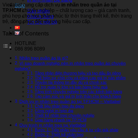
Vietlabel cung cấp dịch vụ
in nhãn treo quần áo tại
Blog
TP.HCM
chuyên nghiệp – chất lượng cao – giá cạnh tranh,
Sản phẩm
phù hợp cho mọi phân khúc từ thời trang thiết kế, thời trang
Khách hàng
trẻ, đồng phục đến thương hiệu cao cấp.
Tin tức nội bộ
Table of Contents
HOTLINE
086 896 8089
Nhãn treo quần áo là gì?
Vì sao doanh nghiệp nên in nhãn treo quần áo chuyên
nghiệp?
Tăng nhận diện thương hiệu và tạo dấu ấn riêng
Thể hiện sự chỉn chu và nâng cao giá trị sản phẩm
Truyền tải thông tin đầy đủ và chính xác
Hỗ trợ quản lý kho và bán hàng hiệu quả
Tăng tính chuyên nghiệp trên các kênh bán hàng
Tạo cảm xúc và giá trị tinh thần cho khách hàng
Dịch vụ in nhãn treo quần áo tại TP.HCM – Vietlabel
Chất liệu nhãn treo đa dạng
Công nghệ in hiện đại
Thiết kế nhãn treo chuyên nghiệp
Giao hàng nhanh tại TP.HCM
Quy trình in nhãn treo tại Vietlabel
Bước 1: Tiếp nhận yêu cầu & tư vấn giải pháp
Bước 2: Thiết kế nhãn treo