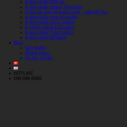
In tem nhãn Điện tử
In tem nhãn ngành Thuỷ sản
In ấn các loại vé dạng cuộn – xấp liên tục
In tem nhãn Hoá mỹ phẩm
In tem nhãn Dược phẩm
In nhãn ngành Dầu nhớt
In tem nhãn Thực phẩm
In tem nhãn Bế trắng
Blog
Sản phẩm
Khách hàng
Tin tức nội bộ
HOTLINE
086 896 8089