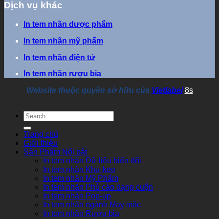
Dịch vụ khác
In tem nhãn dược phẩm
In tem nhãn mỹ phẩm
In tem nhãn điện tử
In tem nhãn rượu bia
Website thuộc quyền sở hữu của
Vietlabel
8s
Trang chủ
Giới thiệu
Sản Phẩm Nổi bật
In tem nhãn Dữ liệu biến đổi
In tem nhãn Khử keo
In tem nhãn Mỹ Phẩm
In tem nhãn Phủ cào dạng cuộn
In tem nhãn Pop-up
In tem nhãn ngành May mặc
In tem nhãn Rượu bia