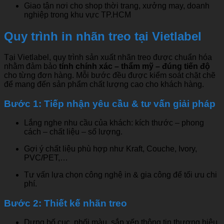
Giao tận nơi cho shop thời trang, xưởng may, doanh
nghiệp trong khu vực TP.HCM
Quy trình in nhãn treo tại Vietlabel
Tại Vietlabel, quy trình sản xuất nhãn treo được chuẩn hóa
nhằm đảm bảo
tính chính xác – thẩm mỹ – đúng tiến độ
cho từng đơn hàng. Mỗi bước đều được kiểm soát chặt chẽ
để mang đến sản phẩm chất lượng cao cho khách hàng.
Bước 1: Tiếp nhận yêu cầu & tư vấn giải pháp
Lắng nghe nhu cầu của khách: kích thước – phong
cách – chất liệu – số lượng.
Gợi ý chất liệu phù hợp như Kraft, Couche, Ivory,
PVC/PET,…
Tư vấn lựa chọn công nghệ in & gia công để tối ưu chi
phí.
Bước 2: Thiết kế nhãn treo
Dựng bố cục, phối màu, sắp xếp thông tin thương hiệu.