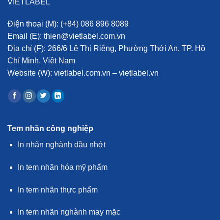
VIETLABEL
Điện thoại (M):
(+84) 086 896 8089
Email (E):
thien@vietlabel.com.vn
Địa chỉ (F):
266/6 Lê Thị Riêng, Phường Thới An, TP. Hồ
Chí Minh, Việt Nam
Website (W):
vietlabel.com.vn – vietlabel.vn
Tem nhãn công nghiệp
In nhãn nghành dầu nhớt
In tem nhãn hóa mỹ phẩm
In tem nhãn thực phẩm
In tem nhãn nghành may mặc