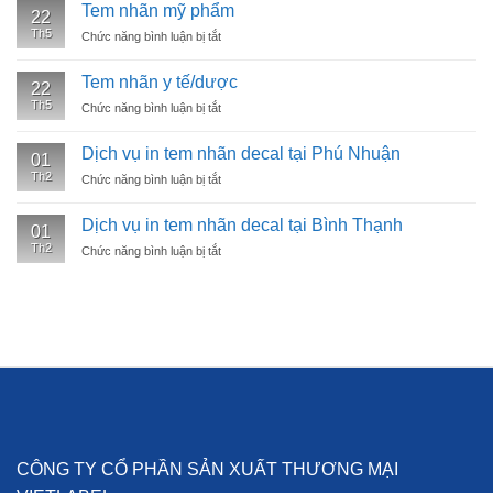
nhãn
Tem nhãn mỹ phẩm
22
dầu
Th5
Chức năng bình luận bị tắt
ở
nhớt
Tem
nhãn
Tem nhãn y tế/dược
22
mỹ
Th5
Chức năng bình luận bị tắt
ở
phẩm
Tem
nhãn
Dịch vụ in tem nhãn decal tại Phú Nhuận
01
y
Th2
Chức năng bình luận bị tắt
ở
tế/dược
Dịch
vụ
Dịch vụ in tem nhãn decal tại Bình Thạnh
01
in
Th2
Chức năng bình luận bị tắt
ở
tem
Dịch
nhãn
vụ
decal
in
tại
tem
Phú
nhãn
Nhuận
decal
tại
Bình
Thạnh
CÔNG TY CỔ PHẦN SẢN XUẤT THƯƠNG MẠI