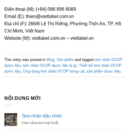
Điện thoại (M):
(+84) 086 896 8089
Email (E):
thien@vietlabel.com.vn
Địa chỉ (F):
266/6 Lê Thị Riêng, Phường Thới An, TP. Hồ
Chí Minh, Việt Nam
Website (W):
vietlabel.com.vn – vietlabel.vn
This entry was posted in
Blog
,
Sản phẩm
and tagged
tem nhãn OCOP
dược liệu
,
tem nhãn OCOP dược liệu là gì
,
Thiết kế tem nhãn OCOP
dược liệu
,
Ứng dụng tem nhãn OCOP trong các sản phẩm dược liệu
.
NỘI DUNG MỚI
Tem nhãn dầu nhớt
22
Th5
Chức năng bình luận bị tắt
ở
Tem