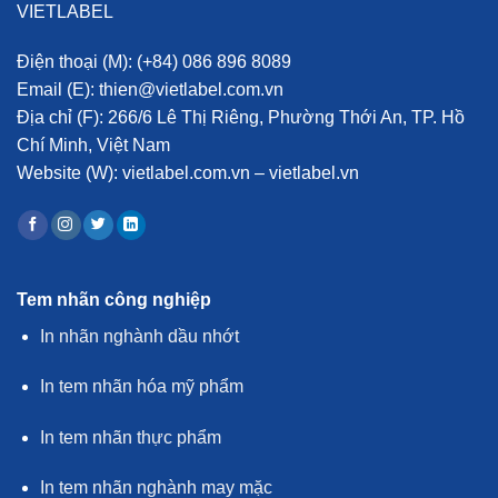
VIETLABEL
Điện thoại (M):
(+84) 086 896 8089
Email (E):
thien@vietlabel.com.vn
Địa chỉ (F):
266/6 Lê Thị Riêng, Phường Thới An, TP. Hồ
Chí Minh, Việt Nam
Website (W):
vietlabel.com.vn – vietlabel.vn
Tem nhãn công nghiệp
In nhãn nghành dầu nhớt
In tem nhãn hóa mỹ phẩm
In tem nhãn thực phẩm
In tem nhãn nghành may mặc