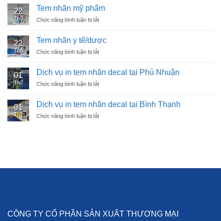
nhãn
Tem nhãn mỹ phẩm
22
dầu
Th5
Chức năng bình luận bị tắt
ở
nhớt
Tem
nhãn
Tem nhãn y tế/dược
22
mỹ
Th5
Chức năng bình luận bị tắt
ở
phẩm
Tem
nhãn
Dịch vụ in tem nhãn decal tại Phú Nhuận
01
y
Th2
Chức năng bình luận bị tắt
ở
tế/dược
Dịch
vụ
Dịch vụ in tem nhãn decal tại Bình Thạnh
01
in
Th2
Chức năng bình luận bị tắt
ở
tem
Dịch
nhãn
vụ
decal
in
tại
tem
Phú
nhãn
Nhuận
decal
tại
Bình
Thạnh
CÔNG TY CỔ PHẦN SẢN XUẤT THƯƠNG MẠI