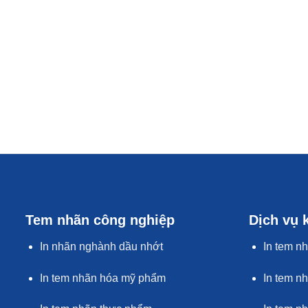
Tem nhãn công nghiệp
Dịch vụ 
In nhãn nghành dầu nhớt
In tem n
In tem nhãn hóa mỹ phẩm
In tem n