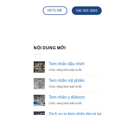
HOTLINE
086 896 8089
NỘI DUNG MỚI
Tem nhãn dầu nhớt
22
Th5
Chức năng bình luận bị tắt
ở
Tem
]
nhãn
Tem nhãn mỹ phẩm
22
dầu
Th5
Chức năng bình luận bị tắt
ở
nhớt
Tem
nhãn
Tem nhãn y tế/dược
22
mỹ
Th5
Chức năng bình luận bị tắt
ở
phẩm
Tem
nhãn
Dịch vụ in tem nhãn decal tại