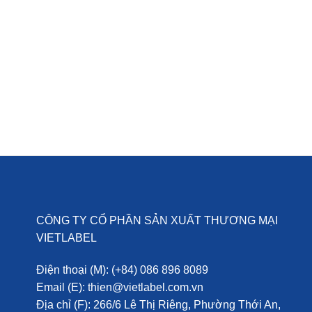
CÔNG TY CỔ PHẦN SẢN XUẤT THƯƠNG MẠI
VIETLABEL
Điện thoại (M):
(+84) 086 896 8089
Email (E):
thien@vietlabel.com.vn
Địa chỉ (F):
266/6 Lê Thị Riêng, Phường Thới An,