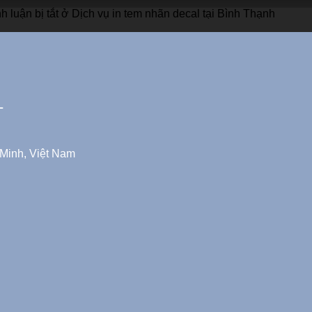
 luận bị tắt
ở Dịch vụ in tem nhãn decal tại Bình Thạnh
L
 Minh, Việt Nam