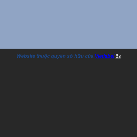
Website thuộc quyền sở hữu của
Vietlabel
8s