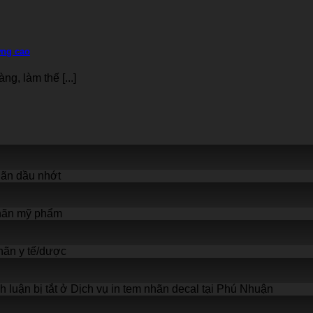
ợng cao
g, làm thế [...]
ãn dầu nhớt
hãn mỹ phẩm
ãn y tế/dược
 luận bị tắt
ở Dịch vụ in tem nhãn decal tại Phú Nhuận