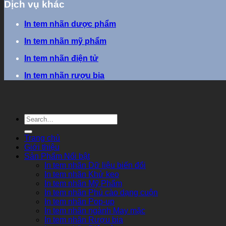
Dịch vụ khác
In tem nhãn dược phẩm
In tem nhãn mỹ phẩm
In tem nhãn điện tử
In tem nhãn rượu bia
Trang chủ
Giới thiệu
Sản Phẩm Nổi bật
In tem nhãn Dữ liệu biến đổi
In tem nhãn Khử keo
In tem nhãn Mỹ Phẩm
In tem nhãn Phủ cào dạng cuộn
In tem nhãn Pop-up
In tem nhãn ngành May mặc
In tem nhãn Rượu bia