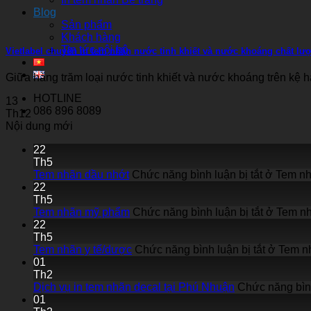
Blog
Sản phẩm
Khách hàng
Tin tức nội bộ
Vietlabel chuyên in tem nhãn nước tinh khiết và nước khoáng chất lư
Giữa hàng trăm loại nước tinh khiết và nước khoáng trên kệ hàn
HOTLINE
13
086 896 8089
Th12
Nội dung mới
22
Th5
Tem nhãn dầu nhớt
Chức năng bình luận bị tắt
ở Tem nh
22
Th5
Tem nhãn mỹ phẩm
Chức năng bình luận bị tắt
ở Tem n
22
Th5
Tem nhãn y tế/dược
Chức năng bình luận bị tắt
ở Tem nh
01
Th2
Dịch vụ in tem nhãn decal tại Phú Nhuận
Chức năng bình
01