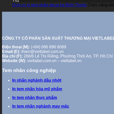
Th2
Dịch vụ in tem nhãn decal tại Bình Thạnh
Chức năng bình
CÔNG TY CỔ PHẦN SẢN XUẤT THƯƠNG MẠI VIETLABE
Điện thoại (M):
(+84) 086 896 8089
Email (E):
thien@vietlabel.com.vn
Địa chỉ (F):
266/6 Lê Thị Riêng, Phường Thới An, TP. Hồ Chí
Website (W):
vietlabel.com.vn – vietlabel.vn
Tem nhãn công nghiệp
In nhãn nghành dầu nhớt
In tem nhãn hóa mỹ phẩm
In tem nhãn thực phẩm
In tem nhãn nghành may mặc