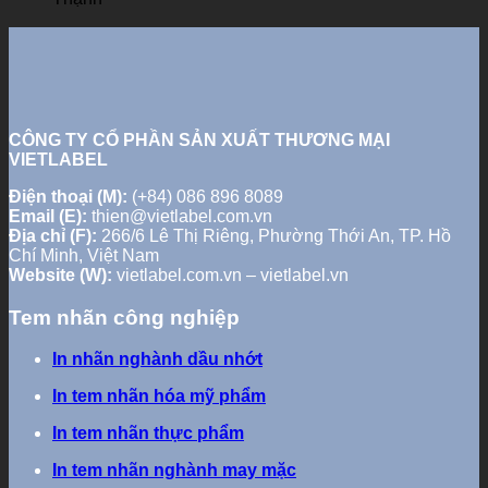
CÔNG TY CỔ PHẦN SẢN XUẤT THƯƠNG MẠI
VIETLABEL
Điện thoại (M):
(+84) 086 896 8089
Email (E):
thien@vietlabel.com.vn
Địa chỉ (F):
266/6 Lê Thị Riêng, Phường Thới An, TP. Hồ
Chí Minh, Việt Nam
Website (W):
vietlabel.com.vn – vietlabel.vn
Tem nhãn công nghiệp
In nhãn nghành dầu nhớt
In tem nhãn hóa mỹ phẩm
In tem nhãn thực phẩm
In tem nhãn nghành may mặc