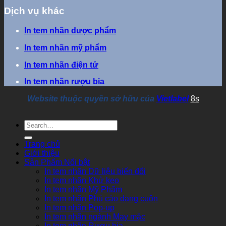
Dịch vụ khác
In tem nhãn dược phẩm
In tem nhãn mỹ phẩm
In tem nhãn điện tử
In tem nhãn rượu bia
Website thuộc quyền sở hữu của
Vietlabel
8s
Trang chủ
Giới thiệu
Sản Phẩm Nổi bật
In tem nhãn Dữ liệu biến đổi
In tem nhãn Khử keo
In tem nhãn Mỹ Phẩm
In tem nhãn Phủ cào dạng cuộn
In tem nhãn Pop-up
In tem nhãn ngành May mặc
In tem nhãn Rượu bia