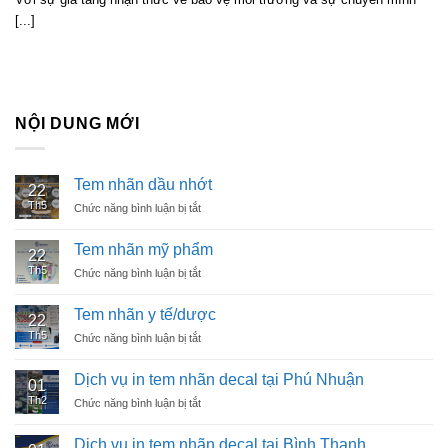
[...]
NỘI DUNG MỚI
Tem nhãn dầu nhớt
22
Th5
Chức năng bình luận bị tắt
ở
Tem
nhãn
Tem nhãn mỹ phẩm
22
dầu
Th5
Chức năng bình luận bị tắt
ở
nhớt
Tem
nhãn
Tem nhãn y tế/dược
22
mỹ
Th5
Chức năng bình luận bị tắt
ở
phẩm
Tem
nhãn
Dịch vụ in tem nhãn decal tại Phú Nhuận
01
y
Th2
Chức năng bình luận bị tắt
ở
tế/dược
Dịch
vụ
Dịch vụ in tem nhãn decal tại Bình Thạnh