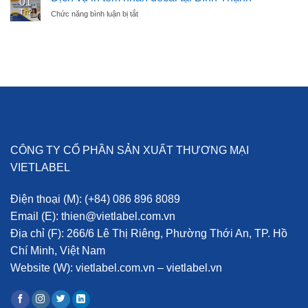
01
in
Th2
Chức năng bình luận bị tắt
ở
tem
Dịch
nhãn
vụ
decal
in
tại
tem
Phú
nhãn
Nhuận
decal
tại
Bình
Thạnh
CÔNG TY CỔ PHẦN SẢN XUẤT THƯƠNG MẠI
VIETLABEL
Điện thoại (M):
(+84) 086 896 8089
Email (E):
thien@vietlabel.com.vn
Địa chỉ (F):
266/6 Lê Thị Riêng, Phường Thới An, TP. Hồ
Chí Minh, Việt Nam
Website (W):
vietlabel.com.vn – vietlabel.vn