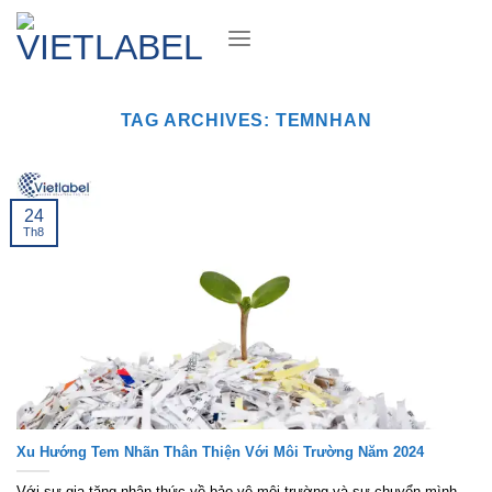
Skip
to
content
TAG ARCHIVES:
TEMNHAN
24
Th8
Xu Hướng Tem Nhãn Thân Thiện Với Môi Trường Năm 2024
Với sự gia tăng nhận thức về bảo vệ môi trường và sự chuyển mình