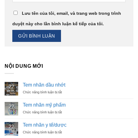
Lưu tên của tôi, email, và trang web trong trình
duyệt này cho lần bình luận kế tiếp của tôi.
NỘI DUNG MỚI
Tem nhãn dầu nhớt
22
Th5
Chức năng bình luận bị tắt
ở
Tem
nhãn
Tem nhãn mỹ phẩm
22
dầu
Th5
Chức năng bình luận bị tắt
ở
nhớt
Tem
nhãn
Tem nhãn y tế/dược
22
mỹ
Th5
Chức năng bình luận bị tắt
ở
phẩm
Tem