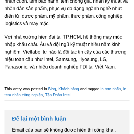
nhãn cuộn, tem bảo hành, tem chống giả, nhãn kỹ thuật và
nhãn dán sản phẩm, phục vụ đa dạng ngành nghề như:
điện tử, dược phẩm, mỹ phẩm, thực phẩm, công nghiệp,
logistics và may mặc.
Với nhà xưởng hiện đại tại TP.HCM, hệ thống máy móc
nhập khẩu châu Âu và đội ngũ kỹ thuật nhiều năm kinh
nghiệm, Vietlabel tự hào là đối tác tin cậy của các thương
hiệu toàn cầu như Intel, Samsung, Hyosung, LG,
Panasonic, và nhiều doanh nghiệp FDI tại Việt Nam.
This entry was posted in
Blog
,
Khách hàng
and tagged
in tem nhãn
,
in
tem nhãn công nghiệp
,
Tập Đoàn Intel
.
Để lại một bình luận
Email của bạn sẽ không được hiển thị công khai.