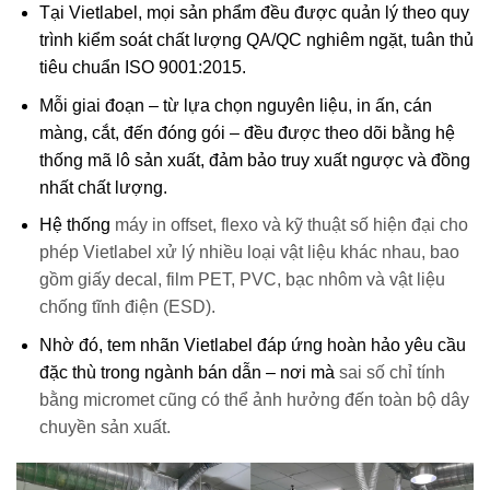
Tại Vietlabel, mọi sản phẩm đều được quản lý theo
quy
trình kiểm soát chất lượng QA/QC nghiêm ngặt
, tuân thủ
tiêu chuẩn
ISO 9001:2015
.
Mỗi giai đoạn – từ lựa chọn nguyên liệu, in ấn, cán
màng, cắt, đến đóng gói – đều được theo dõi bằng hệ
thống mã lô sản xuất, đảm bảo truy xuất ngược và đồng
nhất chất lượng.
Hệ thống
máy in offset, flexo và kỹ thuật số hiện đại
cho
phép Vietlabel xử lý nhiều loại vật liệu khác nhau, bao
gồm giấy decal, film PET, PVC, bạc nhôm và vật liệu
chống tĩnh điện (ESD).
Nhờ đó, tem nhãn Vietlabel đáp ứng hoàn hảo yêu cầu
đặc thù trong ngành bán dẫn – nơi mà
sai số chỉ tính
bằng micromet cũng có thể ảnh hưởng đến toàn bộ dây
chuyền sản xuất.