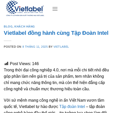
Skip
to
content
BLOG
,
KHÁCH HÀNG
Vietlabel đồng hành cùng Tập Đoàn Intel
POSTED ON
8 THÁNG 11, 2025
BY
VIETLABEL
Post Views:
146
Trong thời đại công nghiệp 4.0, nơi mà mỗi chi tiết nhỏ đều
góp phần làm nên giá trị của sản phẩm, tem nhãn không
chỉ mang chức năng thông tin, mà còn thể hiện đẳng cấp
công nghệ và chuẩn mực thương hiệu toàn cầu.
Với sứ mệnh mang công nghệ in ấn Việt Nam vươn tầm
quốc tế, Vietlabel tự hào được
Tập đoàn Intel
– tập đoàn
công nghệ hàng đầu thế giới – tin tưởng lựa chọn làm đối