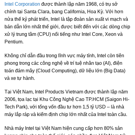
Intel Corporation
được thành lập năm 1968, có trụ sở
chính tại Santa Clara, bang California, Hoa Kỳ. Với hơn
nửa thế kỷ phát triển, Intel là
tập đoàn sản xuất vi mạch và
bán dẫn lớn nhất thế giới
, được biết đến với các dòng chip
xử lý trung tâm (CPU) nổi tiếng như Intel Core, Xeon và
Pentium.
Không chỉ dẫn đầu trong lĩnh vực máy tính, Intel còn tiên
phong trong các công nghệ về trí tuệ nhân tạo (AI), điện
toán đám mây (Cloud Computing), dữ liệu lớn (Big Data)
và xe tự hành.
Tại Việt Nam,
Intel Products Vietnam
được thành lập năm
2006, tọa lạc tại
Khu Công Nghệ Cao TP.HCM (Saigon Hi-
Tech Park)
, với
tổng vốn đầu tư hơn 1,5 tỷ USD
– là
nhà
máy lắp ráp và kiểm định chip lớn nhất của Intel toàn cầu
.
Nhà máy Intel tại Việt Nam hiện cung cấp hơn 80% sản