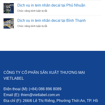
nhãn
Dịch vụ in tem nhãn decal tại Phú Nhuận
01
y
Th2
Chức năng bình luận bị tắt
ở
tế/dược
Dịch
vụ
Dịch vụ in tem nhãn decal tại Bình Thạnh
01
in
Th2
Chức năng bình luận bị tắt
ở
tem
Dịch
nhãn
vụ
decal
in
tại
tem
Phú
nhãn
Nhuận
decal
tại
Bình
Thạnh
CÔNG TY CỔ PHẦN SẢN XUẤT THƯƠNG MẠI
VIETLABEL
Điện thoại (M):
(+84) 086 896 8089
Email (E):
thien@vietlabel.com.vn
Địa chỉ (F):
266/6 Lê Thị Riêng, Phường Thới An, TP. Hồ