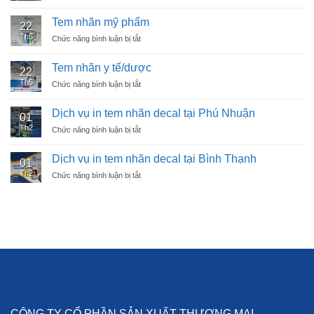
Tem
nhãn
Tem nhãn mỹ phẩm
22
dầu
Th5
Chức năng bình luận bị tắt
ở
nhớt
Tem
nhãn
Tem nhãn y tế/dược
22
mỹ
Th5
Chức năng bình luận bị tắt
ở
phẩm
Tem
nhãn
Dịch vụ in tem nhãn decal tại Phú Nhuận
01
y
Th2
Chức năng bình luận bị tắt
ở
tế/dược
Dịch
vụ
Dịch vụ in tem nhãn decal tại Bình Thạnh
01
in
Th2
Chức năng bình luận bị tắt
ở
tem
Dịch
nhãn
vụ
decal
in
tại
tem
Phú
nhãn
Nhuận
decal
tại
Bình
Thạnh
CÔNG TY CỔ PHẦN SẢN XUẤT THƯƠNG MẠI