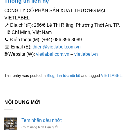
Thông tin liên hệ
CÔNG TY CỔ PHẦN SẢN XUẤT THƯƠNG MẠI
VIETLABEL
📍
Địa chỉ (F):
266/6 Lê Thị Riêng, Phường Thới An, TP.
Hồ Chí Minh, Việt Nam
📞
Điện thoại (M):
(+84) 086 896 8089
✉️
Email (E):
thien@vietlabel.com.vn
🌐
Website (W):
vietlabel.com.vn
–
vietlabel.vn
This entry was posted in
Blog
,
Tin tức nội bộ
and tagged
VIETLABEL
.
NỘI DUNG MỚI
Tem nhãn dầu nhớt
22
Th5
Chức năng bình luận bị tắt
ở