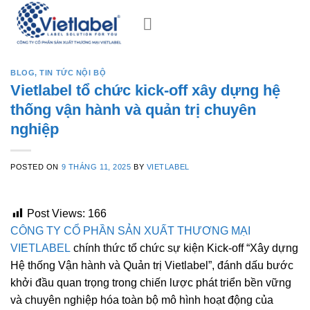
Skip
to
content
BLOG
,
TIN TỨC NỘI BỘ
Vietlabel tổ chức kick-off xây dựng hệ
thống vận hành và quản trị chuyên
nghiệp
POSTED ON
9 THÁNG 11, 2025
BY
VIETLABEL
Post Views:
166
CÔNG TY CỔ PHẦN SẢN XUẤT THƯƠNG MẠI
VIETLABEL
chính thức tổ chức sự kiện Kick-off “Xây dựng
Hệ thống Vận hành và Quản trị Vietlabel”, đánh dấu bước
khởi đầu quan trọng trong chiến lược phát triển bền vững
và chuyên nghiệp hóa toàn bộ mô hình hoạt động của